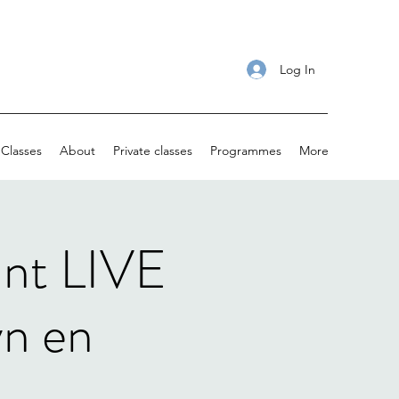
Log In
Classes
About
Private classes
Programmes
More
ant LIVE
n en