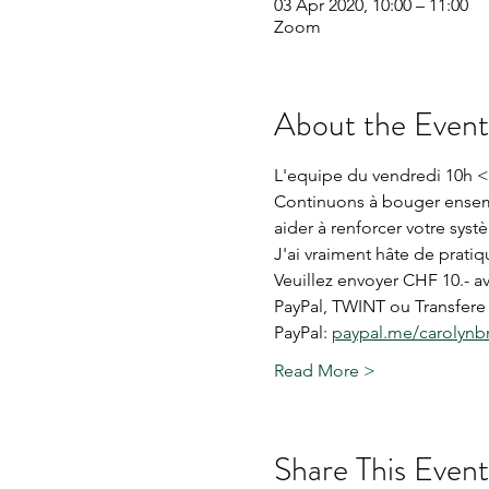
03 Apr 2020, 10:00 – 11:00
Zoom
About the Event
L'equipe du vendredi 10h <
Continuons à bouger ensemb
aider à renforcer votre syst
J'ai vraiment hâte de prati
Veuillez envoyer CHF 10.- av
PayPal, TWINT ou Transfere b
PayPal: 
paypal.me/carolyn
Read More >
Share This Event