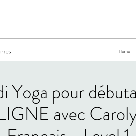
ammes
Home
i Yoga pour début
LIGNE avec Caroly
Français - Level 1