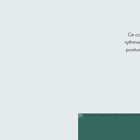
Ce co
rythme
postur